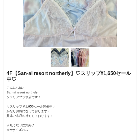
4F【San-ai resort northerly】♡スリップ¥1,650セール
中♡
こんにちは♪
San-ai resort northely
ソラリアプラザ店です！
＼スリップ￥1,650セール開催中／
かなりお得になっております♪
是非ご来店お待ちしております！
☆無くなり次第終了
☆Mサイズのみ