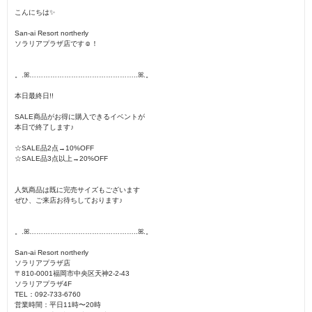
こんにちは✨
San-ai Resort northerly
ソラリアプラザ店です☺︎！
。.ꕤ︎︎………………………………………..ꕤ︎︎.。
本日最終日!!
‪SALE商品がお得に購入できるイベントが
本日で終了します♪
‪☆SALE品2点→10%OFF
‪☆SALE品3点以上→20%OFF
人気商品は既に完売サイズもございます
ぜひ、ご来店お待ちしております♪
。.ꕤ︎︎………………………………………..ꕤ︎︎.。
San-ai Resort northerly
ソラリアプラザ店
〒810-0001福岡市中央区天神2-2-43
ソラリアプラザ4F
TEL：092-733-6760
営業時間：平日11時〜20時