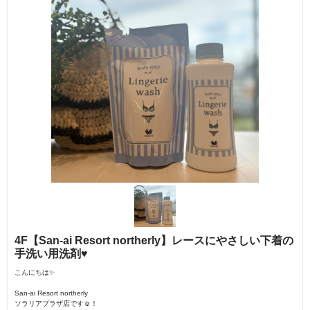
4F【San-ai Resort northerly】レースにやさしい下着の
手洗い用洗剤♥
こんにちは✨
San-ai Resort northerly
ソラリアプラザ店です☺︎！