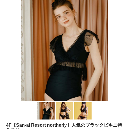
4F【San-ai Resort northerly】人気のブラックビキニ特