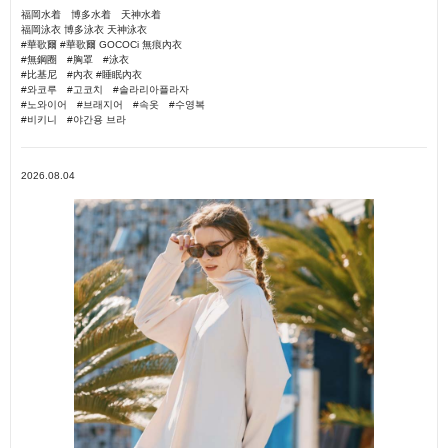
福岡水着 博多水着 天神水着
福岡泳衣 博多泳衣 天神泳衣
#華歌爾 #華歌爾 GOCOCi 無痕內衣
#無鋼圈 #胸罩 #泳衣
#比基尼 #內衣 #睡眠內衣
#와코루 #고코치 #솔라리아플라자
#노와이어 #브래지어 #속옷 #수영복
#비키니 #야간용 브라
2026.08.04