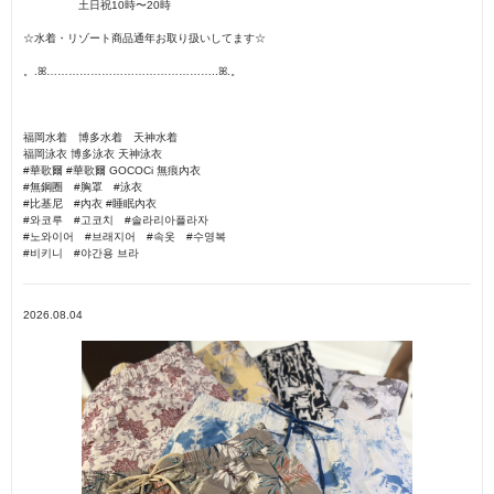
土日祝10時〜20時
☆水着・リゾート商品通年お取り扱いしてます☆
。.ꕤ︎︎………………………………………..ꕤ︎︎.。
福岡水着 博多水着 天神水着
福岡泳衣 博多泳衣 天神泳衣
#華歌爾 #華歌爾 GOCOCi 無痕內衣
#無鋼圈 #胸罩 #泳衣
#比基尼 #內衣 #睡眠內衣
#와코루 #고코치 #솔라리아플라자
#노와이어 #브래지어 #속옷 #수영복
#비키니 #야간용 브라
2026.08.04