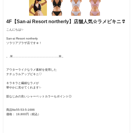
4F【San-ai Resort northerly】店舗人気‪☆ラメビキニ👙
こんにちは✨
San-ai Resort northerly
ソラリアプラザ店です☺︎！
。.ꕤ︎︎………………………………………..ꕤ︎︎.。
アウターライクなラメ素材を使用した
ナチュラルアップビキニ♡
キラキラと繊細なラメが
華やかに見せてくれます✨️
肌なじみの良いシャーベットカラーもポイント◎
商品No55-53-5-1686
価格： 19,800円（税込）