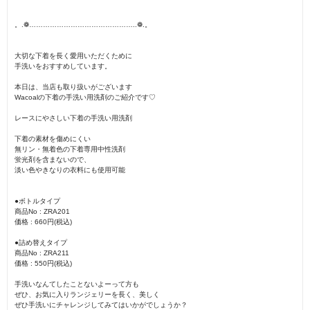
。.❁………………………………………..❁.。
大切な下着を長く愛用いただくために
手洗いをおすすめしています。
本日は、当店も取り扱いがございます
Wacoalの下着の手洗い用洗剤のご紹介です♡
レースにやさしい下着の手洗い用洗剤
下着の素材を傷めにくい
無リン・無着色の下着専用中性洗剤
蛍光剤を含まないので、
淡い色やきなりの衣料にも使用可能
●ボトルタイプ
商品No : ZRA201
価格 : 660円(税込)
●詰め替えタイプ
商品No : ZRA211
価格 : 550円(税込)
手洗いなんてしたことないよーって方も
ぜひ、お気に入りランジェリーを長く、美しく
ぜひ手洗いにチャレンジしてみてはいかがでしょうか？