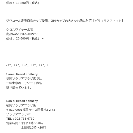
価格： 19,800円（税込）
🤍ワコール定番商品カップ使用、GHIカップの大きなお胸に対応【グラマラスフィット】
クロスワイヤー水着
商品No55-53-5-1022〜
価格： 20,900円（税込）〜
˖✧*。+✧*。+✧*。+✧*。+✧*。+
San-ai Resort northerly
福岡ソラリアプラザ店では
一年中水着、リゾート商品
取り扱っています。
San-ai Resort northerly
福岡ソラリアプラザ店
〒810-0001福岡市中央区天神2-2-43
ソラリアプラザ4F
TEL：092-733-6760
営業時間：平日11時〜20時
土日祝10時〜20時