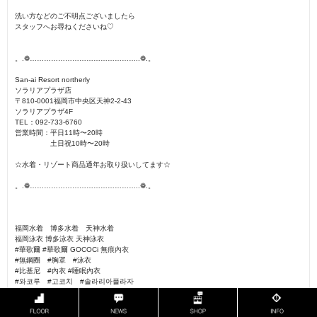
洗い方などのご不明点ございましたら
スタッフへお尋ねくださいね♡
。.❁………………………………………..❁.。
San-ai Resort northerly
ソラリアプラザ店
〒810-0001福岡市中央区天神2-2-43
ソラリアプラザ4F
TEL：092-733-6760
営業時間：平日11時〜20時
土日祝10時〜20時
☆水着・リゾート商品通年お取り扱いしてます☆
。.❁………………………………………..❁.。
福岡水着 博多水着 天神水着
福岡泳衣 博多泳衣 天神泳衣
#華歌爾 #華歌爾 GOCOCi 無痕內衣
#無鋼圈 #胸罩 #泳衣
#比基尼 #內衣 #睡眠內衣
#와코루 #고코치 #솔라리아플라자
#노와이어 #브래지어 #속옷 #수영복
#비키니 #야간용 브라