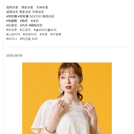
福岡水着 博多水着 天神水着
福岡泳衣 博多泳衣 天神泳衣
#華歌爾 #華歌爾 GOCOCi 無痕內衣
#無鋼圈 #胸罩 #泳衣
#比基尼 #內衣 #睡眠內衣
#와코루 #고코치 #솔라리아플라자
#노와이어 #브래지어 #속옷 #수영복
#비키니 #야간용 브라
2026.08.05