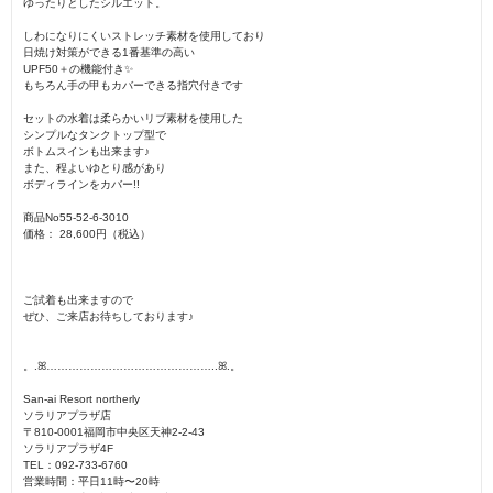
ゆったりとしたシルエット。
しわになりにくいストレッチ素材を使用しており
日焼け対策ができる1番基準の高い
UPF50＋の機能付き✨️
もちろん手の甲もカバーできる指穴付きです
セットの水着は柔らかいリブ素材を使用した
シンプルなタンクトップ型で
ボトムスインも出来ます♪
また、程よいゆとり感があり
ボディラインをカバー!!
商品No55-52-6-3010
価格： 28,600円（税込）
ご試着も出来ますので
ぜひ、ご来店お待ちしております♪
。.ꕤ︎︎………………………………………..ꕤ︎︎.。
San-ai Resort northerly
ソラリアプラザ店
〒810-0001福岡市中央区天神2-2-43
ソラリアプラザ4F
TEL：092-733-6760
営業時間：平日11時〜20時