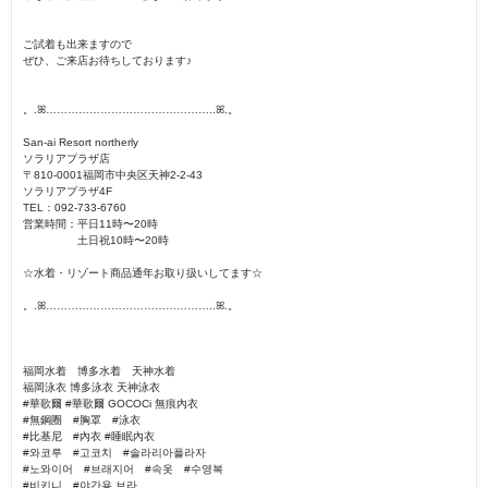
ご試着も出来ますので
ぜひ、ご来店お待ちしております♪
。.ꕤ︎︎………………………………………..ꕤ︎︎.。
San-ai Resort northerly
ソラリアプラザ店
〒810-0001福岡市中央区天神2-2-43
ソラリアプラザ4F
TEL：092-733-6760
営業時間：平日11時〜20時
土日祝10時〜20時
☆水着・リゾート商品通年お取り扱いしてます☆
。.ꕤ︎︎………………………………………..ꕤ︎︎.。
福岡水着 博多水着 天神水着
福岡泳衣 博多泳衣 天神泳衣
#華歌爾 #華歌爾 GOCOCi 無痕內衣
#無鋼圈 #胸罩 #泳衣
#比基尼 #內衣 #睡眠內衣
#와코루 #고코치 #솔라리아플라자
#노와이어 #브래지어 #속옷 #수영복
#비키니 #야간용 브라