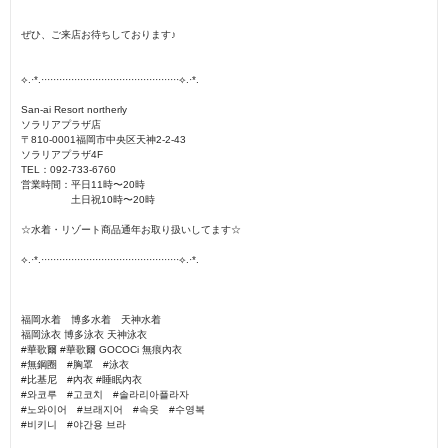
ぜひ、ご来店お待ちしております♪
⟡.·*.··············································⟡.·*.
San-ai Resort northerly
ソラリアプラザ店
〒810-0001福岡市中央区天神2-2-43
ソラリアプラザ4F
TEL：092-733-6760
営業時間：平日11時〜20時
土日祝10時〜20時
☆水着・リゾート商品通年お取り扱いしてます☆
⟡.·*.··············································⟡.·*.
福岡水着 博多水着 天神水着
福岡泳衣 博多泳衣 天神泳衣
#華歌爾 #華歌爾 GOCOCi 無痕內衣
#無鋼圈 #胸罩 #泳衣
#比基尼 #內衣 #睡眠內衣
#와코루 #고코치 #솔라리아플라자
#노와이어 #브래지어 #속옷 #수영복
#비키니 #야간용 브라