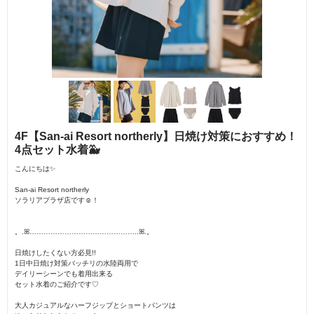
4F【San-ai Resort northerly】日焼け対策におすすめ！
4点セット水着🐳
こんにちは✨
San-ai Resort northerly
ソラリアプラザ店です☺︎！
。.ꕤ︎︎………………………………………..ꕤ︎︎.。
日焼けしたくない方必見!!
1日中日焼け対策バッチリの水陸両用で
デイリーシーンでも着用出来る
セット水着のご紹介です♡
大人カジュアルなハーフジップとショートパンツは