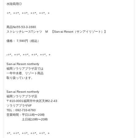
水陸両用◎
✧*。+✧*。+✧*。+✧*。+✧*。+
商品No55-53-3-1680
ストレッチレースTシャツ M 【San-ai Resort（サンアイリゾート）】
価格： 7,590円（税込）
˖✧*。+✧*。+✧*。+✧*。+✧*。+
San-ai Resort northerly
福岡ソラリアプラザ店では
一年中水着、リゾート商品
取り扱っています。
San-ai Resort northerly
福岡ソラリアプラザ店
〒810-0001福岡市中央区天神2-2-43
ソラリアプラザ4F
TEL：092-733-6760
営業時間：平日11時〜20時
土日祝10時〜20時
✧*。+✧*。+✧*。+✧*。+✧*。+