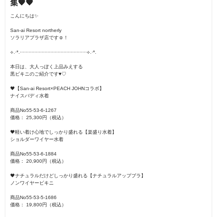
集🖤🖤
こんにちは✨
San-ai Resort northerly
ソラリアプラザ店です☺︎！
⟡.·*.··············································⟡.·*.
本日は、大人っぽく上品みえする
黒ビキニのご紹介です♥♡
🖤【San-ai Resort×PEACH JOHNコラボ】
ナイスバディ水着
商品No55-53-6-1267
価格： 25,300円（税込）
🖤軽い着け心地でしっかり盛れる【楽盛り水着】
ショルダーワイヤー水着
商品No55-53-6-1884
価格： 20,900円（税込）
🖤ナチュラルだけどしっかり盛れる【ナチュラルアップブラ】
ノンワイヤービキニ
商品No55-53-5-1686
価格： 19,800円（税込）