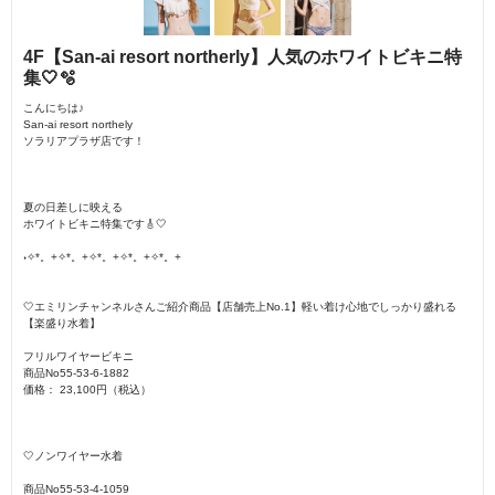
4F【San-ai resort northerly】人気のホワイトビキニ特
集🤍🫧
こんにちは♪
San-ai resort northely
ソラリアプラザ店です！
夏の日差しに映える
ホワイトビキニ特集です🎸🤍
˖✧*。+✧*。+✧*。+✧*。+✧*。+
🤍エミリンチャンネルさんご紹介商品【店舗売上No.1】軽い着け心地でしっかり盛れる
【楽盛り水着】
フリルワイヤービキニ
商品No55-53-6-1882
価格： 23,100円（税込）
🤍ノンワイヤー水着
商品No55-53-4-1059