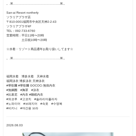
。.ꕤ︎︎………………………………………..ꕤ︎︎.。
San-ai Resort northerly
ソラリアプラザ店
〒810-0001福岡市中央区天神2-2-43
ソラリアプラザ4F
TEL：092-733-6760
営業時間：平日11時〜20時
土日祝10時〜20時
☆水着・リゾート商品通年お取り扱いしてます☆
。.ꕤ︎︎………………………………………..ꕤ︎︎.。
福岡水着 博多水着 天神水着
福岡泳衣 博多泳衣 天神泳衣
#華歌爾 #華歌爾 GOCOCi 無痕內衣
#無鋼圈 #胸罩 #泳衣
#比基尼 #內衣 #睡眠內衣
#와코루 #고코치 #솔라리아플라자
#노와이어 #브래지어 #속옷 #수영복
#비키니 #야간용 브라
2026.08.03