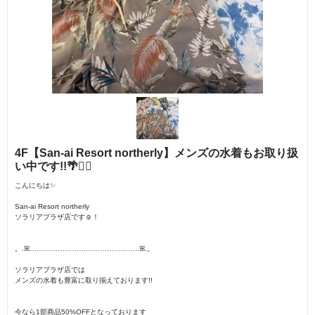
4F【San-ai Resort northerly】メンズの水着もお取り扱
い中です!!🌴🏄‍♂️
こんにちは✨
San-ai Resort northerly
ソラリアプラザ店です☺︎！
。.ꕤ︎︎………………………………………..ꕤ︎︎.。
ソラリアプラザ店では
メンズの水着も豊富に取り揃えております!!
今なら1部商品50%OFFとなっております