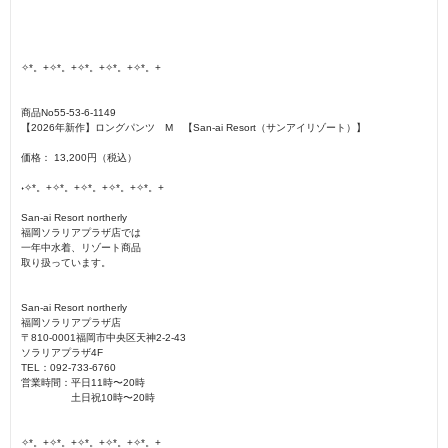
✧*。+✧*。+✧*。+✧*。+✧*。+
商品No55-53-6-1149
【2026年新作】ロングパンツ M 【San-ai Resort（サンアイリゾート）】
価格： 13,200円（税込）
˖✧*。+✧*。+✧*。+✧*。+✧*。+
San-ai Resort northerly
福岡ソラリアプラザ店では
一年中水着、リゾート商品
取り扱っています。
San-ai Resort northerly
福岡ソラリアプラザ店
〒810-0001福岡市中央区天神2-2-43
ソラリアプラザ4F
TEL：092-733-6760
営業時間：平日11時〜20時
土日祝10時〜20時
✧*。+✧*。+✧*。+✧*。+✧*。+