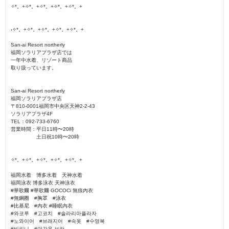
✧*。+✧*。+✧*。+✧*。+✧*。+
˖✧*。+✧*。+✧*。+✧*。+✧*。+
San-ai Resort northerly
福岡ソラリアプラザ店では
一年中水着、リゾート商品
取り扱っています。
San-ai Resort northerly
福岡ソラリアプラザ店
〒810-0001福岡市中央区天神2-2-43
ソラリアプラザ4F
TEL：092-733-6760
営業時間：平日11時〜20時
土日祝10時〜20時
✧*。+✧*。+✧*。+✧*。+✧*。+
福岡水着 博多水着 天神水着
福岡泳衣 博多泳衣 天神泳衣
#華歌爾 #華歌爾 GOCOCi 無痕內衣
#無鋼圈 #胸罩 #泳衣
#比基尼 #內衣 #睡眠內衣
#와코루 #고코치 #솔라리아플라자
#노와이어 #브래지어 #속옷 #수영복
#비키니 #야간용 브라