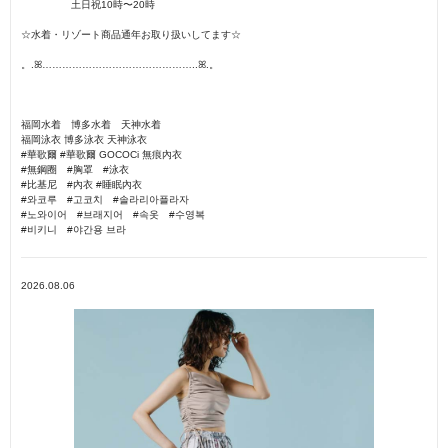
土日祝10時〜20時
☆水着・リゾート商品通年お取り扱いしてます☆
。.ꕤ︎︎………………………………………..ꕤ︎︎.。
福岡水着 博多水着 天神水着
福岡泳衣 博多泳衣 天神泳衣
#華歌爾 #華歌爾 GOCOCi 無痕內衣
#無鋼圈 #胸罩 #泳衣
#比基尼 #內衣 #睡眠內衣
#와코루 #고코치 #솔라리아플라자
#노와이어 #브래지어 #속옷 #수영복
#비키니 #야간용 브라
2026.08.06