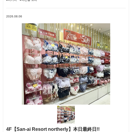
2026.08.06
4F【San-ai Resort northerly】本日最終日!!