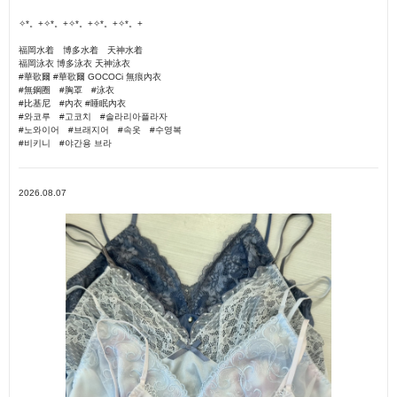
✧*。+✧*。+✧*。+✧*。+✧*。+
福岡水着 博多水着 天神水着
福岡泳衣 博多泳衣 天神泳衣
#華歌爾 #華歌爾 GOCOCi 無痕內衣
#無鋼圈 #胸罩 #泳衣
#比基尼 #內衣 #睡眠內衣
#와코루 #고코치 #솔라리아플라자
#노와이어 #브래지어 #속옷 #수영복
#비키니 #야간용 브라
2026.08.07