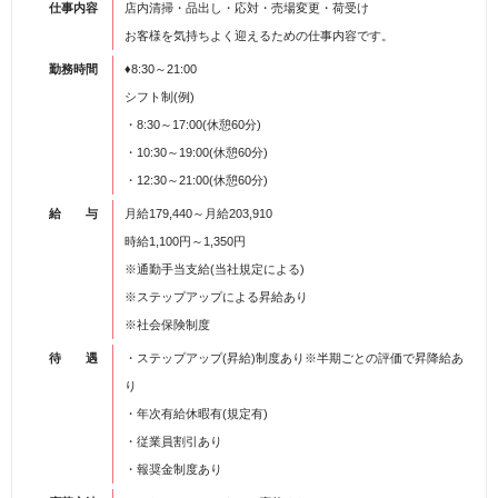
仕事内容
店内清掃・品出し・応対・売場変更・荷受け
お客様を気持ちよく迎えるための仕事内容です。
勤務時間
♦8:30～21:00
シフト制(例)
・8:30～17:00(休憩60分)
・10:30～19:00(休憩60分)
・12:30～21:00(休憩60分)
給 与
月給179,440～月給203,910
時給1,100円～1,350円
※通勤手当支給(当社規定による)
※ステップアップによる昇給あり
※社会保険制度
待 遇
・ステップアップ(昇給)制度あり※半期ごとの評価で昇降給あ
り
・年次有給休暇有(規定有)
・従業員割引あり
・報奨金制度あり