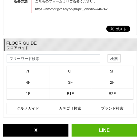
応募方法
こちらのフォームよりご応募ください。
https://hitomgr.jp/csaiyo/vj0r/pc_job/show/46742
FLOOR GUIDE
フロアガイド
7F
6F
5F
4F
3F
2F
1F
B1F
B2F
グルメガイド
カテゴリ検索
ブランド検索
X
LINE