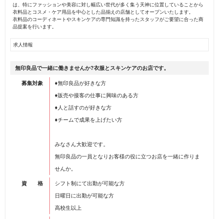
は、特にファッションや美容に対し幅広い世代が多く集う天神に位置していることから
衣料品とコスメ・ケア用品を中心とした品揃えの店舗としてオープンいたします。
衣料品のコーディネートやスキンケアの専門知識を持ったスタッフがご要望に合った商
品提案を行います。
求人情報
無印良品で一緒に働きませんか?衣服とスキンケアのお店です。
募集対象
♦無印良品が好きな方
♦販売や接客の仕事に興味のある方
♦人と話すのが好きな方
♦チームで成果を上げたい方
みなさん大歓迎です。
無印良品の一員となりお客様の役に立つお店を一緒に作りま
せんか。
資 格
シフト制にて出勤が可能な方
日曜日に出勤が可能な方
高校生以上