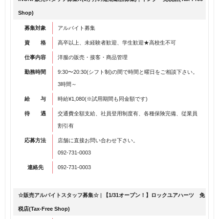
Shop)
募集対象
アルバイト募集
資 格
高卒以上、未経験者歓迎、学生歓迎★高校生不可
仕事内容
洋服の販売・接客・商品管理
勤務時間
9:30〜20:30(シフト制)の間で時間と曜日をご相談下さい。
3時間～
給 与
時給¥1,080(※試用期間も同金額です)
待 遇
交通費全額支給、社員登用制度有、各種保険完備、従業員
割引有
応募方法
店舗に直接お問い合わせ下さい。
092-731-0003
連絡先
092-731-0003
☆販売アルバイトスタッフ募集☆
|
【1/31オープン！】ロックユアハーツ 免
税店(Tax-Free Shop)