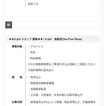
内定☆彡
4F
★★X-girl スタッフ 募集★★
|
X-girl 免税店(Tax-Free Shop)
募集対象
・アルバイト
・学生
・時短勤務
※その他勤務形態をご希望の方もお気軽にご相談ください
※契約期間の定めあり
資 格
・高卒以上
・接客販売経験者優遇
・未経験者歓迎
・土日祝、大型連休、年末年始に出勤可能な方
仕事内容
・接客販売を中心にレジ業務・商品管理など、店舗業務全