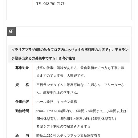
TEL:092-791-7177
6F
ソラリアプラザ6階の飲食フロア内にあります台湾料理のお店です。平日ラン
チ勤務出来る方募集中です☆
|
台湾小籠包
募集対象
接客の仕事に興味がある方。飲食業初めての方も丁寧に教
えますので大丈夫、大歓迎です。
資 格
平日ランチタイムに勤務可能な、主婦さん、フリーターさ
ん、高校生以上の学生さん。
仕事内容
ホール業務、キッチン業務
勤務時間
9:00～17:00 の時間内で、4時間～8時間まで。(6時間以上は
45分休憩有り、8時間以上勤務の時は1時間休憩有り)
希望シフト制なので融通ききます☆
給 与
時給:1,210円 ステップアップ昇給制度有り