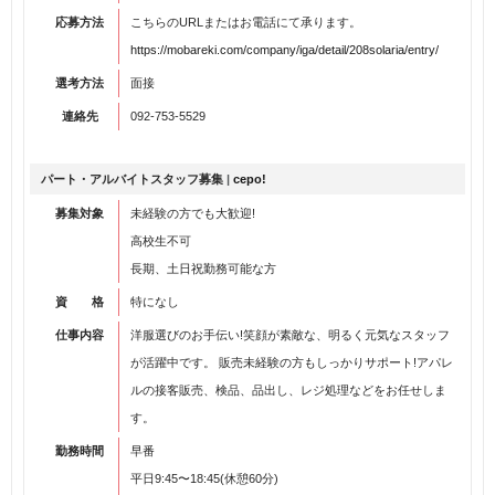
応募方法
こちらのURLまたはお電話にて承ります。
https://mobareki.com/company/iga/detail/208solaria/entry/
選考方法
面接
連絡先
092-753-5529
パート・アルバイトスタッフ募集
|
cepo!
募集対象
未経験の方でも大歓迎!
高校生不可
長期、土日祝勤務可能な方
資 格
特になし
仕事内容
洋服選びのお手伝い!笑顔が素敵な、明るく元気なスタッフ
が活躍中です。 販売未経験の方もしっかりサポート!アパレ
ルの接客販売、検品、品出し、レジ処理などをお任せしま
す。
勤務時間
早番
平日9:45〜18:45(休憩60分)