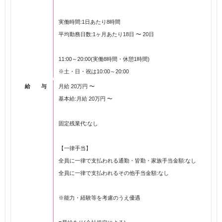
実働時間:1日あたり8時間
平均勤務日数:1ヶ月あたり18日 〜 20日
11:00～20:00(実働8時間・休憩1時間)
※土・日・祝は10:00～20:00
給 与
月給 20万円 〜
基本給:月給 20万円 〜
固定残業代:なし
【一律手当】
全員に一律で支払われる通勤・皆勤・家族手当金額:なし
全員に一律で支払われるその他手当金額:なし
※能力・経験等を考慮のうえ優遇