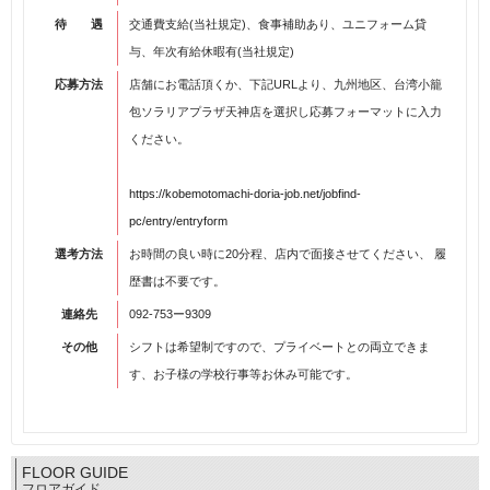
待 遇
交通費支給(当社規定)、食事補助あり、ユニフォーム貸
与、年次有給休暇有(当社規定)
応募方法
店舗にお電話頂くか、下記URLより、九州地区、台湾小籠
包ソラリアプラザ天神店を選択し応募フォーマットに入力
ください。
https://kobemotomachi-doria-job.net/jobfind-
pc/entry/entryform
選考方法
お時間の良い時に20分程、店内で面接させてください、 履
歴書は不要です。
連絡先
092-753ー9309
その他
シフトは希望制ですので、プライベートとの両立できま
す、お子様の学校行事等お休み可能です。
FLOOR GUIDE
フロアガイド