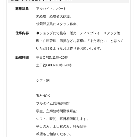
募集対象
アルバイト、パート
未経験、経験者大歓迎。
筑紫野店共にスタッフ募集。
仕事内容
◆ショップにて接客・販売・ディスプレイ・スタッフ管
理・在庫管理、清掃などお客様に「また来たい」と思って
いただけるようなお店作りをお願いします。
勤務時間
平日OPEN11時~20時
土日祝OPEN10時~20時
シフト制
週3~4OK
フルタイム(実働8時間)
学生、主婦短時間勤務可能
シフト、時間、曜日相談応じます。
平日のみ、土日祝のみ、時短勤務
希望もご相談ください。