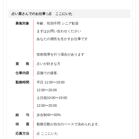
占い屋さんでのお仕事
|
占 ここにいた
募集対象
年齢、性別不問 シニア歓迎
まずはお問い合わせください
あなたの感性を生かすお仕事です
技術指導を行う場合があります
資 格
占いが好きな方
仕事内容
店舗での接客、
勤務時間
平日 11:00〜19:00
12:00〜20:00
土日祝10:00〜19:00
12:00〜20:00
給 与
歩合制40〜50%
待 遇
勤務日数が自分のペースで決められます。
応募方法
占 ここにいた