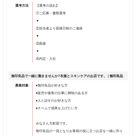
選考方法
【選考の流れ】
①ご応募・書類選考
▼
②担当者より面接日程のご連絡
▼
③面接
▼
④内定・入社
無印良品で一緒に働きませんか?衣服とスキンケアのお店です。
|
無印良品
募集対象
♦無印良品が好きな方
♦販売や接客の仕事に興味のある方
♦人と話すのが好きな方
♦チームで成果を上げたい方
みなさん大歓迎です。
無印良品の一員となりお客様の役に立つお店を一緒に作り