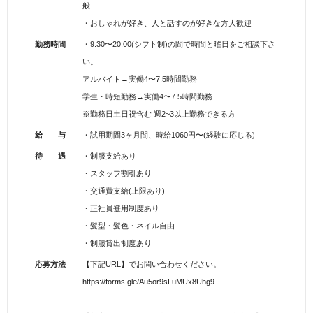
般
・おしゃれが好き、人と話すのが好きな方大歓迎
勤務時間
・9:30〜20:00(シフト制)の間で時間と曜日をご相談下さ
い。
アルバイト→実働4〜7.5時間勤務
学生・時短勤務→実働4〜7.5時間勤務
※勤務日土日祝含む 週2~3以上勤務できる方
給 与
・試用期間3ヶ月間、時給1060円〜(経験に応じる)
待 遇
・制服支給あり
・スタッフ割引あり
・交通費支給(上限あり)
・正社員登用制度あり
・髪型・髪色・ネイル自由
・制服貸出制度あり
応募方法
【下記URL】でお問い合わせください。
https://forms.gle/Au5or9sLuMUx8Uhg9