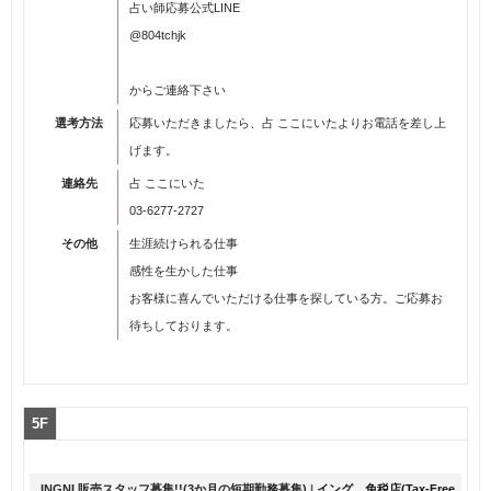
占い師応募公式LINE
@804tchjk
からご連絡下さい
選考方法
応募いただきましたら、占 ここにいたよりお電話を差し上
げます。
連絡先
占 ここにいた
03-6277-2727
その他
生涯続けられる仕事
感性を生かした仕事
お客様に喜んでいただける仕事を探している方。ご応募お
待ちしております。
5F
INGNI 販売スタッフ募集!!(3か月の短期勤務募集)
|
イング 免税店(Tax-Free