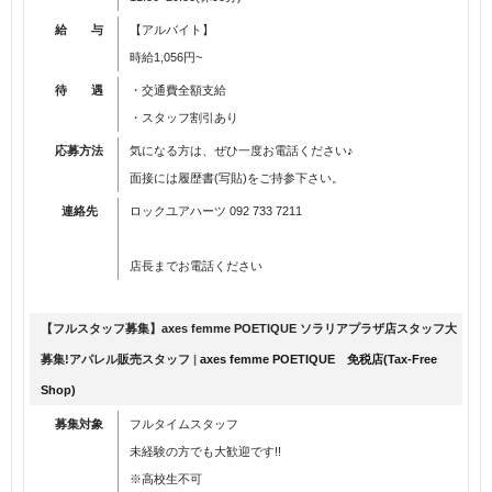
給 与
【アルバイト】
時給1,056円~
待 遇
・交通費全額支給
・スタッフ割引あり
応募方法
気になる方は、ぜひ一度お電話ください♪
面接には履歴書(写貼)をご持参下さい。
連絡先
ロックユアハーツ 092 733 7211
店長までお電話ください
【フルスタッフ募集】axes femme POETIQUE ソラリアプラザ店スタッフ大
募集!アパレル販売スタッフ
|
axes femme POETIQUE 免税店(Tax-Free
Shop)
募集対象
フルタイムスタッフ
未経験の方でも大歓迎です!!
※高校生不可