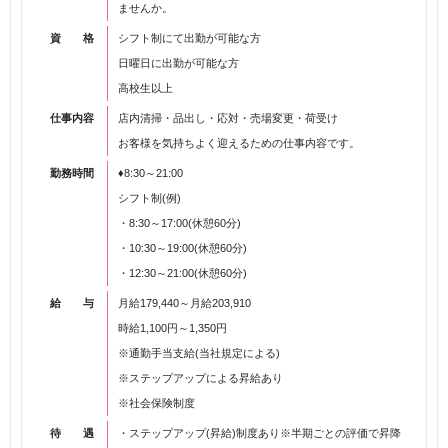
ませんか。
資 格
シフト制にて出勤が可能な方
日曜日に出勤が可能な方
高校生以上
仕事内容
店内清掃・品出し・応対・売場変更・荷受け
お客様を気持ちよく迎えるための仕事内容です。
勤務時間
♦8:30～21:00
シフト制(例)
・8:30～17:00(休憩60分)
・10:30～19:00(休憩60分)
・12:30～21:00(休憩60分)
給 与
月給179,440～月給203,910
時給1,100円～1,350円
※通勤手当支給(当社規定による)
※ステップアップによる昇給あり
※社会保険制度
待 遇
・ステップアップ(昇給)制度あり※半期ごとの評価で昇降