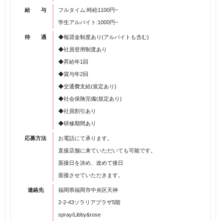
給 与
フルタイム:時給1100円~
学生アルバイト:1000円~
待 遇
◆報奨金制度あり(アルバイトも含む)
◆社員登用制度あり
◆昇給年1回
◆賞与年2回
◆交通費支給(規定あり)
◆社会保険完備(規定あり)
◆社員割引あり
◆研修期間あり
応募方法
お電話にて承ります。
直接店舗に来ていただいても可能です。
面接日を決め、改めて後日
面接させていただきます。
連絡先
福岡県福岡市中央区天神
2-2-43ソラリアプラザ5階
spray/Libby&rose