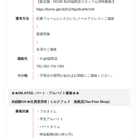
【新店舗・ROSE BUD福岡店スタッフも同時募集!】
https://forms.gle/1kEUZNgxBraHfxVn9
選考方法
応募フォームにいただいたメールアドレスへご連絡
↓
面接実施
↓
合否のご連絡
連絡先
・X-girl福岡店
TEL:092-733-7381
その他
・不明点や質問があればお気軽にご連絡ください。
★★MILKFED. パート・アルバイト募集★★
未経験OK★社員登用有
|
ミルクフェド 免税店(Tax-Free Shop)
募集対象
・フルタイム
・学生アルバイト
・パートタイム
・時短勤務(掛け持ち可)