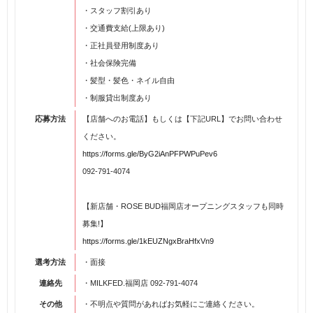
・スタッフ割引あり
・交通費支給(上限あり)
・正社員登用制度あり
・社会保険完備
・髪型・髪色・ネイル自由
・制服貸出制度あり
応募方法
【店舗へのお電話】もしくは【下記URL】でお問い合わせ
ください。
https://forms.gle/ByG2iAnPFPWPuPev6
092-791-4074
【新店舗・ROSE BUD福岡店オープニングスタッフも同時
募集!】
https://forms.gle/1kEUZNgxBraHfxVn9
選考方法
・面接
連絡先
・MILKFED.福岡店 092-791-4074
その他
・不明点や質問があればお気軽にご連絡ください。