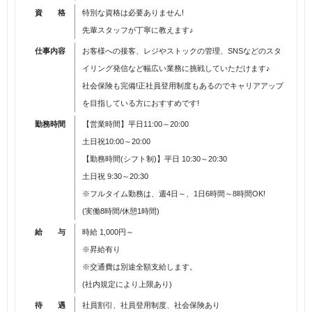
資 格
特別な資格は必要ありません!
先輩スタッフが丁寧に教えます♪
仕事内容
お客様への接客、レジやストックの管理、SNSなどのスタ
イリング発信など幅広い業務に挑戦していただけます♪
社会保険も完備!正社員登用制度もあるのでキャリアアップ
を目指している方におすすめです!
勤務時間
【営業時間】平日11:00～20:00
土日祝10:00～20:00
【勤務時間(シフト制)】平日 10:30～20:30
土日祝 9:30～20:30
※フルタイム勤務は、週4日～、1日6時間～8時間OK!
(実働8時間/休憩1時間)
給 与
時給 1,000円～
※昇給有り
※交通費は別途全額支給します。
(社内規定により上限あり)
待 遇
社員割引、社員登用制度、社会保険あり