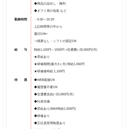
◆商品の品出し・陳列
◆ギフト用の包装 など
勤務時間
・9:30～20:30
上記時間帯の中から
週2日/4h~
⇒残業なし・シフトの固定OK
給 与
時給1,100円～1500円 +交通費(~20,000円/月)
★昇給あり
★研修期間(最大3ヶ月):時給1,060円
★研修後時給:1,100円
待 遇
◆WEB面接OK
◆履歴書不要OK
◆交通費支給(~20,000円/月)
◆社保完備
◆昇給あり(MAX時給1,500円)
◆研修あり
◆正社員登用制度あり