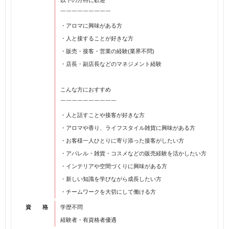
以下の方特に歓迎
￣￣￣￣￣￣￣￣￣
・アロマに興味がある方
・人と接することが好きな方
・販売・接客・営業の経験(業界不問)
・店長・副店長などのマネジメント経験
こんな方におすすめ
￣￣￣￣￣￣￣￣￣￣
・人と話すことや接客が好きな方
・アロマや香り、ライフスタイル雑貨に興味がある方
・お客様一人ひとりに寄り添った接客がしたい方
・アパレル・雑貨・コスメなどの販売経験を活かしたい方
・インテリアや空間づくりに興味がある方
・新しい知識を学びながら成長したい方
・チームワークを大切にして働ける方
資 格
学歴不問
経験者・有資格者優遇