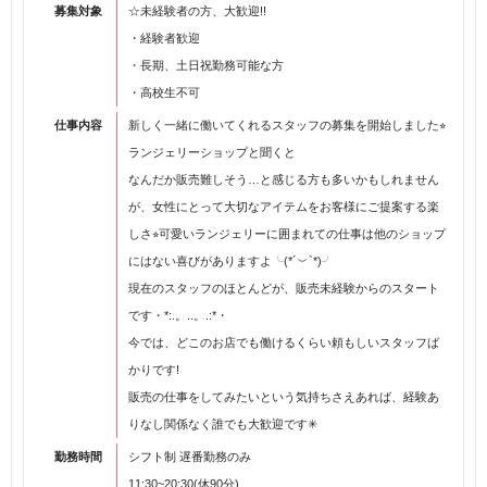
募集対象
☆未経験者の方、大歓迎!!
・経験者歓迎
・長期、土日祝勤務可能な方
・高校生不可
仕事内容
新しく一緒に働いてくれるスタッフの募集を開始しました⭐︎
ランジェリーショップと聞くと
なんだか販売難しそう…と感じる方も多いかもしれません
が、女性にとって大切なアイテムをお客様にご提案する楽
しさ⭐︎可愛いランジェリーに囲まれての仕事は他のショップ
にはない喜びがありますよ╰(*´︶`*)╯
現在のスタッフのほとんどが、販売未経験からのスタート
です・*:.。..。.:*・
今では、どこのお店でも働けるくらい頼もしいスタッフば
かりです!
販売の仕事をしてみたいという気持ちさえあれば、経験あ
りなし関係なく誰でも大歓迎です✳︎
勤務時間
シフト制 遅番勤務のみ
11:30~20:30(休90分)