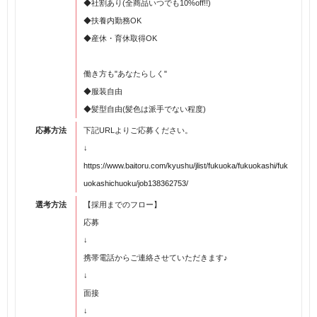
◆社割あり(全商品いつでも10%off!!)
◆扶養内勤務OK
◆産休・育休取得OK
働き方も"あなたらしく"
◆服装自由
◆髪型自由(髪色は派手でない程度)
応募方法
下記URLよりご応募ください。
↓
https://www.baitoru.com/kyushu/jlist/fukuoka/fukuokashi/fuk
uokashichuoku/job138362753/
選考方法
【採用までのフロー】
応募
↓
携帯電話からご連絡させていただきます♪
↓
面接
↓