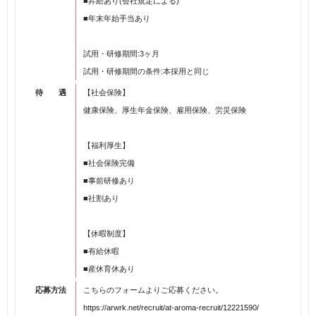
■昇給あり(会社規定による)
■年末年始手当あり
試用・研修期間:3ヶ月
試用・研修期間の条件:本採用と同じ
待 遇
【社会保険】
健康保険、厚生年金保険、雇用保険、労災保険
【福利厚生】
■社会保険完備
■事前研修あり
■社割あり
【休暇制度】
■有給休暇
■産休育休あり
応募方法
こちらのフォームよりご応募ください。
https://arwrk.net/recruit/at-aroma-recruit/12221590/