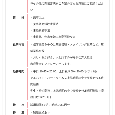
※その他の勤務形態をご希望の方もお気軽にご相談くださ
い
資 格
・高卒以上
・接客販売経験者優遇
・未経験者歓迎
・土日祝、年末年始に出勤可能な方
仕事内容
・接客販売を中心に商品管理・スタイリング投稿など、店
舗業務全般
・おしゃれが好き、人と話すのが好きな方大歓迎
未経験者もフォローいたします!
勤務時間
・平日:10:45～20:00、土日祝:9:30～20:00(シフト制)
アルバイト・パートタイム→上記時間の中で実働4〜7.5時
間勤務
学生・時短勤務→上記時間の中で実働4〜7.5時間勤務 ※勤
務日数 週2〜4日
給 与
試用期間3ヶ月、時給1,060円〜
待 遇
・制服支給あり