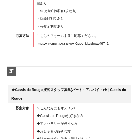
給あり
・年次有給休暇有(規定有)
・従業員割引あり
・報奨金制度あり
応募方法
こちらのフォームよりご応募ください。
https://hitomgr.jp/csaiyo/vj0r/pc_job/show/46742
3F
★Cassis de Rouge|接客スタッフ募集(パート・アルバイト)★
|
Cassis de
Rouge
募集対象
＼こんな方にもオススメ/
◆Cassis de Rougeが好きな方
◆アクセサリーが好きな方
◆おしゃれが好きな方