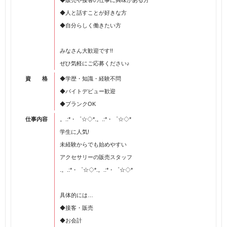
◆販売や接客の仕事に興味がある方
◆人と話すことが好きな方
◆自分らしく働きたい方
みなさん大歓迎です!!
ぜひ気軽にご応募ください♪
資 格
◆学歴・知識・経験不問
◆バイトデビュー歓迎
◆ブランクOK
仕事内容
。.:*・゜☆◇*.。.:*・゜☆◇*
学生に人気!
未経験からでも始めやすい
アクセサリーの販売スタッフ
.。.:*・゜☆◇*.。.:*・゜☆◇*
具体的には…
◆接客・販売
◆お会計