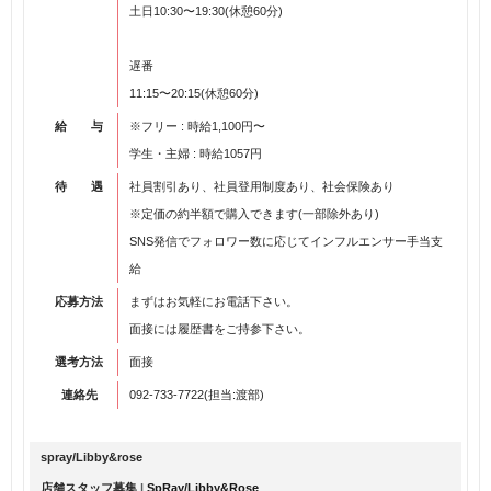
土日10:30〜19:30(休憩60分)
遅番
11:15〜20:15(休憩60分)
給 与
※フリー : 時給1,100円〜
学生・主婦 : 時給1057円
待 遇
社員割引あり、社員登用制度あり、社会保険あり
※定価の約半額で購入できます(一部除外あり)
SNS発信でフォロワー数に応じてインフルエンサー手当支
給
応募方法
まずはお気軽にお電話下さい。
面接には履歴書をご持参下さい。
選考方法
面接
連絡先
092-733-7722(担当:渡部)
spray/Libby&rose
店舗スタッフ募集
|
SpRay/Libby&Rose