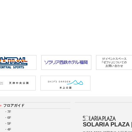
フロアガイド
・
7F
・
6F
SOLARIA PLAZ
・
5F
・
4F