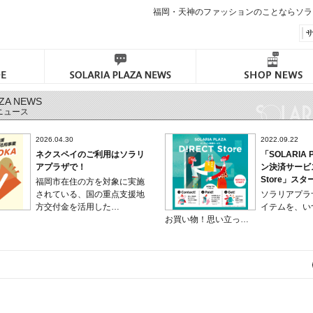
福岡・天神のファッションのことならソラ
AZA NEWS
ニュース
2026.04.30
2022.09.22
ネクスペイのご利用はソラリ
「SOLARIA
アプラザで！
ン決済サービスD
Store」スタ
福岡市在住の方を対象に実施
されている、国の重点支援地
ソラリアプラ
方交付金を活用した…
イテムを、い
お買い物！思い立っ…