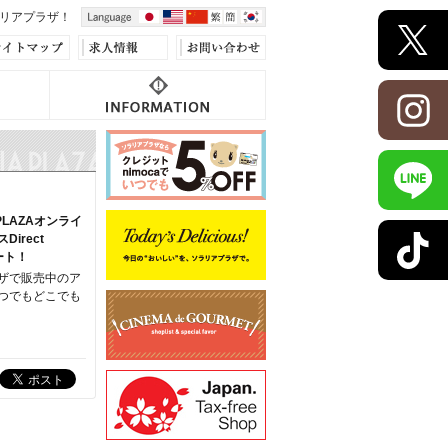
リアプラザ！
 PLAZAオンライ
irect
ート！
ザで販売中のア
つでもどこでも