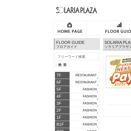
FLOOR GUIDE
SOLARIA PL
フロアガイド
ソラリアプラザ
7F
RESTAURANT
6F
RESTAURANT
5F
FASHION
4F
FASHION
3F
FASHION
2F
FASHION
1F
FASHION
B1F
FASHION